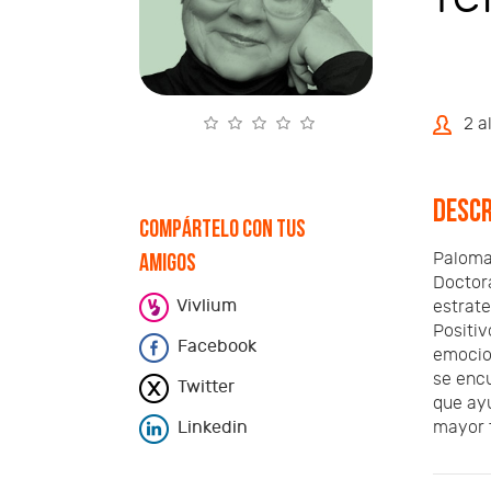
2 a
Descr
Compártelo con tus
Paloma 
amigos
Doctora
Vivlium
estrate
Positiv
Facebook
emocion
se encu
Twitter
que ayu
mayor f
Linkedin