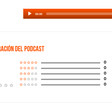
Audio
00:00
Player
ación del podcast
0
0
0
0
0