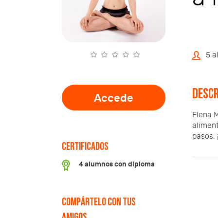
5 a
Descr
Accede
Elena M
aliment
pasos. 
Certificados
4 alumnos con diploma
Compártelo con tus
amigos