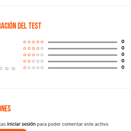
ación del test
0
0
0
0
0
ones
tas
iniciar sesión
para poder comentar este activo.