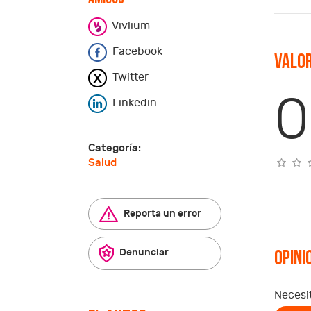
Vivlium
Facebook
Valor
Twitter
0
Linkedin
Categoría:
Salud
Reporta un error
Denunciar
Opini
Necesi