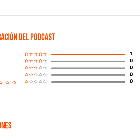
ación del podcast
1
0
0
0
0
ones