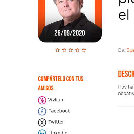
el
De:
Jua
Descr
Compártelo con tus
Hoy hab
amigos
negativ
Vivlium
Facebook
Twitter
Linkedin