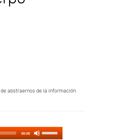
 de abstraernos de la información
Use
00:00
Up/Down